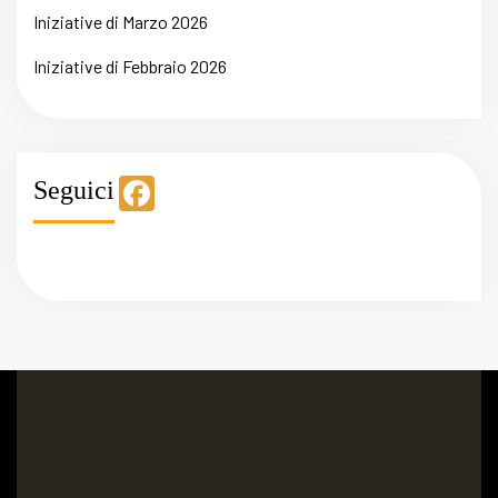
Iniziative di Marzo 2026
Iniziative di Febbraio 2026
F
Seguici
a
c
e
b
o
o
k