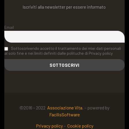
Iscriviti alla newsletter per essere informato
Email
Sottoscrivendo accetto il trattamento dei miei dati personali
al solo fine e nei limiti definiti dalle polituche di Privacy policy
©2016 – 2022
Associazione Vita
. – powered by
FacilisSoftware
Privacy policy
–
Cookie policy