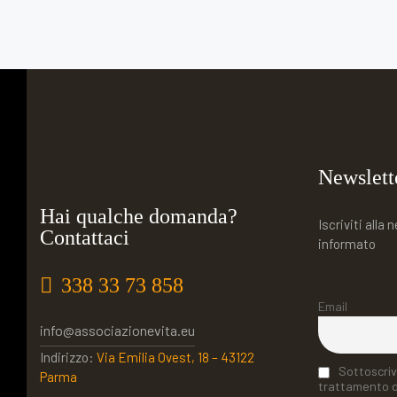
o
p
k
Newslett
Hai qualche domanda?
Iscriviti alla
Contattaci
informato
338 33 73 858
Email
info@associazionevita.eu
Indirizzo:
Via Emilia Ovest, 18 – 43122
Sottoscriv
Parma
trattamento de