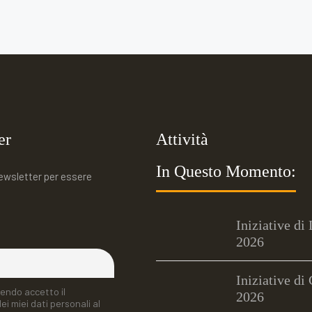
er
Attività
In Questo Momento:
 newsletter per essere
Iniziative di
2026
Iniziative di
endo accetto il
2026
i miei dati personali al