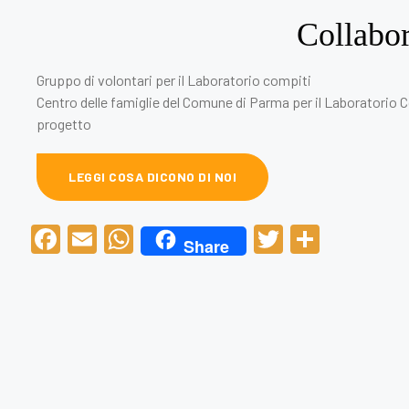
Collabo
Gruppo di volontari per il Laboratorio compiti
Centro delle famiglie del Comune di Parma per il Laboratorio
progetto
LEGGI COSA DICONO DI NOI
F
E
W
T
C
Share
a
m
h
wi
o
c
ail
at
tt
n
e
s
er
di
b
A
vi
o
p
di