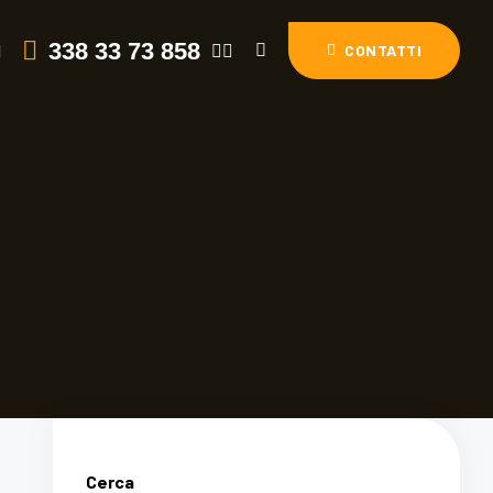
338 33 73 858
I
CONTATTI
Cerca