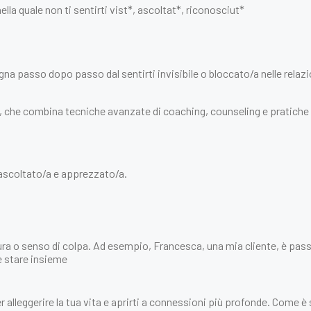
ella quale non ti sentirti vist*, ascoltat*, riconosciut*
 passo dopo passo dal sentirti invisibile o bloccato/a nelle relazio
 che combina tecniche avanzate di coaching, counseling e pratiche t
, ascoltato/a e apprezzato/a.
ra o senso di colpa. Ad esempio, Francesca, una mia cliente, è passa
e stare insieme
 per alleggerire la tua vita e aprirti a connessioni più profonde. Come