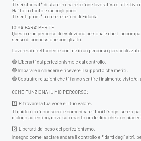
Ti sei stancat* di stare in una relazione lavorativa o affettiva n
Hai fatto tanto e raccogli poco
Ti senti pront* a crere relazioni di Fiducia
COSA FARA’ PER TE
Questo è un percorso di evoluzione personale che ti accompagna
senso di connessione con gli altri.
Lavorerai direttamente con me in un percorso personalizzato,
🟢 Liberarti dal perfezionismo e dal controllo.
🟢 Imparare a chiedere e ricevere il supporto che meriti.
🟢 Costruire relazioni che ti fanno sentire finalmente visto/a
COME FUNZIONA IL MIO PERCORSO:
1️⃣ Ritrovare la tua voce e il tuo valore.
Ti guiderò a riconoscere e comunicare i tuoi bisogni senza pau
dialogo autentico, dove suo marito ora le dice che è un piacer
2️⃣ Liberarti dal peso del perfezionismo.
Insegno come lasciare andare il controllo e fidarti degli altri,