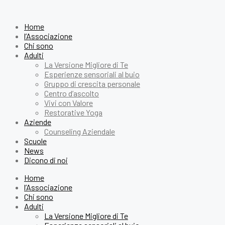
Home
l’Associazione
Chi sono
Adulti
La Versione Migliore di Te
Esperienze sensoriali al buio
Gruppo di crescita personale
Centro d’ascolto
Vivi con Valore
Restorative Yoga
Aziende
Counseling Aziendale
Scuole
News
Dicono di noi
Home
l’Associazione
Chi sono
Adulti
La Versione Migliore di Te