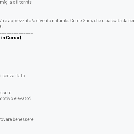
miglia e il tennis
sto/a e apprezzato/a diventa naturale. Come Sara, che è passata da cen
a.
______________
 in Corso)
ti senza fiato
essere
emotivo elevato?
trovare benessere