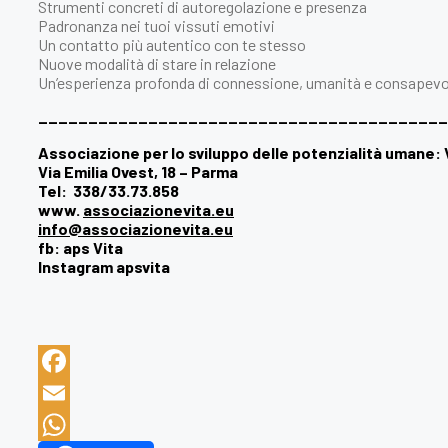
Strumenti concreti di autoregolazione e presenza
Padronanza nei tuoi vissuti emotivi
Un contatto più autentico con te stesso
Nuove modalità di stare in relazione
Un’esperienza profonda di connessione, umanità e consapev
_________________________________________
Associazione per lo sviluppo delle potenzialità umane:
Via Emilia Ovest, 18 – Parma
Tel: 338/33.73.858
www.
associazionevita.eu
info@associazionevita.eu
fb: aps Vita
Instagram apsvita
Facebook
Email