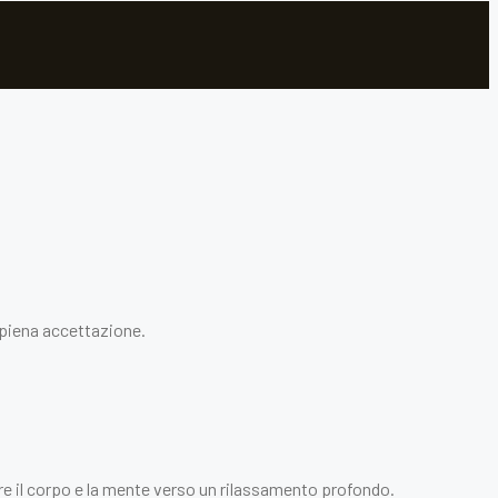
n piena accettazione.
re il corpo e la mente verso un rilassamento profondo.