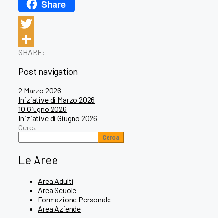
Share
WhatsApp
Twitter
SHARE:
Condividi
Post navigation
2 Marzo 2026
Iniziative di Marzo 2026
10 Giugno 2026
Iniziative di Giugno 2026
Cerca
Cerca
Le Aree
Area Adulti
Area Scuole
Formazione Personale
Area Aziende