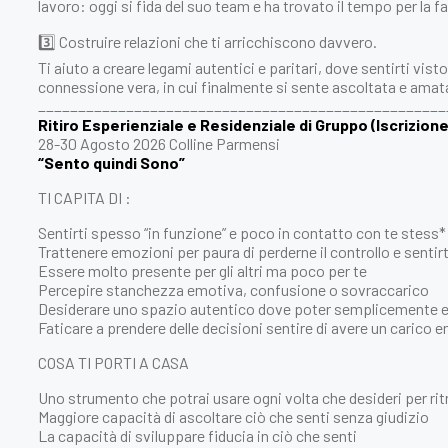
lavoro: oggi si fida del suo team e ha trovato il tempo per la fa
3️⃣ Costruire relazioni che ti arricchiscono davvero.
Ti aiuto a creare legami autentici e paritari, dove sentirti vi
connessione vera, in cui finalmente si sente ascoltata e amat
___________________________________________________
Ritiro Esperienziale e Residenziale di Gruppo (Iscrizione
28-30 Agosto 2026 Colline Parmensi
“Sento quindi Sono”
TI CAPITA DI :
Sentirti spesso “in funzione” e poco in contatto con te stess*
Trattenere emozioni per paura di perderne il controllo e sentir
Essere molto presente per gli altri ma poco per te
Percepire stanchezza emotiva, confusione o sovraccarico
Desiderare uno spazio autentico dove poter semplicemente 
Faticare a prendere delle decisioni
sentire di avere un carico 
COSA TI PORTI A CASA
Uno strumento che potrai usare ogni volta che desideri per ri
Maggiore capacità di ascoltare ciò che senti senza giudizio
La capacità di sviluppare fiducia in ciò che senti