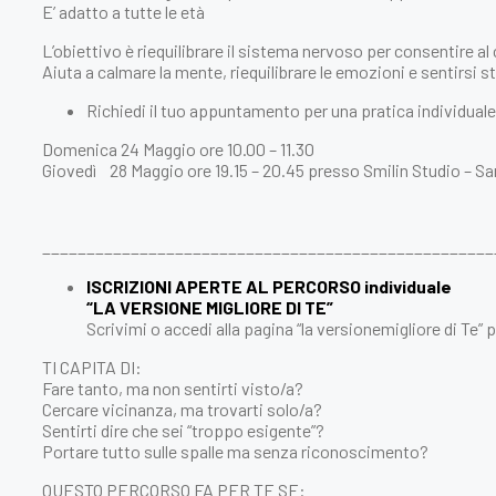
E’ adatto a tutte le età
L’obiettivo è riequilibrare il sistema nervoso per consentire al 
Aiuta a calmare la mente, riequilibrare le emozioni e sentirsi sta
Richiedi il tuo appuntamento per una pratica individuale
Domenica 24 Maggio ore 10.00 – 11.30
Giovedì 28 Maggio ore 19.15 – 20.45 presso Smilin Studio – San 
___________________________________________________
ISCRIZIONI APERTE AL PERCORSO individuale
“LA VERSIONE MIGLIORE DI TE”
Scrivimi o accedi alla pagina “la versionemigliore di Te” 
TI CAPITA DI:
Fare tanto, ma non sentirti visto/a?
Cercare vicinanza, ma trovarti solo/a?
Sentirti dire che sei “troppo esigente”?
Portare tutto sulle spalle ma senza riconoscimento?
QUESTO PERCORSO FA PER TE SE: