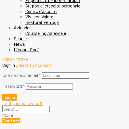
Esperienze sensoriali al buio
Gruppo di crescita personale
Centro d’ascolto
Vivi con Valore
Restorative Yoga
Aziende
Counseling Aziendale
Scuole
News
Dicono di noi
338 33 73 858
Sign in
Create an Account
Username or email
*
Password
*
Login
Lost your password?
Close
Contatti