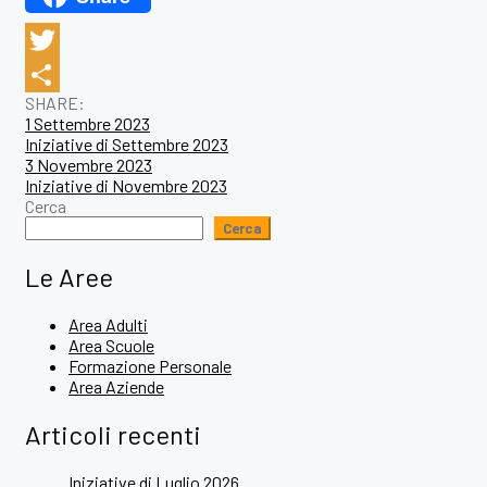
Twitter
SHARE:
Condividi
Post
1 Settembre 2023
Iniziative di Settembre 2023
navigation
3 Novembre 2023
Iniziative di Novembre 2023
Cerca
Cerca
Le Aree
Area Adulti
Area Scuole
Formazione Personale
Area Aziende
Articoli recenti
Iniziative di Luglio 2026