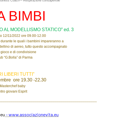
usiness Coach-– Respirazione consapevole
 BIMBI
 AL MODELLISMO STATICO” ed. 3
to 12/11/2022 ore 09.00-12.00
 durante le quali i bambini impareranno a
odellino di aereo, tutto questo accompagnato
gioco e di condivisione
ub “G.Bolla” di Parma
I LIBERI TUTTI”
mbre ore 19.30 -22.30
 Masterchef baby
ntro giovani Esprit
_________________________________________________
.eu
– www.associazionevita.eu