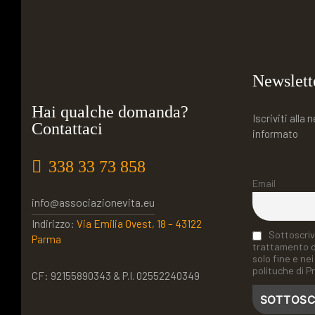
Newslett
Hai qualche domanda?
Iscriviti alla
Contattaci
informato
338 33 73 858
Email
info@associazionevita.eu
Indirizzo:
Via Emilia Ovest, 18 – 43122
Sottoscriv
Parma
trattamento de
solo fine e nei 
polituche di Pr
CF: 92155890343 & P.I. 02552240349