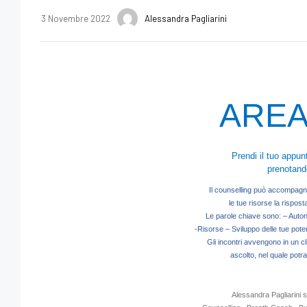
3 Novembre 2022
Alessandra Pagliarini
AREA
Prendi il tuo appu
prenotand
Il counselling può accompagnart
le tue risorse la rispos
Le parole chiave sono: – Auton
-Risorse – Sviluppo delle tue pot
Gli incontri avvengono in un c
ascolto, nel quale potra
Alessandra Pagliarini s