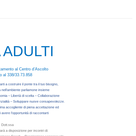
 ADULTI
ntamento al Centro d’Ascolto
o al 338/33.73.858
i a costruire il ponte tra il tuo bisogno,
ta nell’ambiente parliamone insieme
omia – Libertà di scelta – Collaborazione
enzialità – Sviluppare nuove consapevolezze.
lima accogliente di piena accettazione ed
i avere l’opportunità di raccontarti
Dott.ssa
arà a disposizione per incontri di: