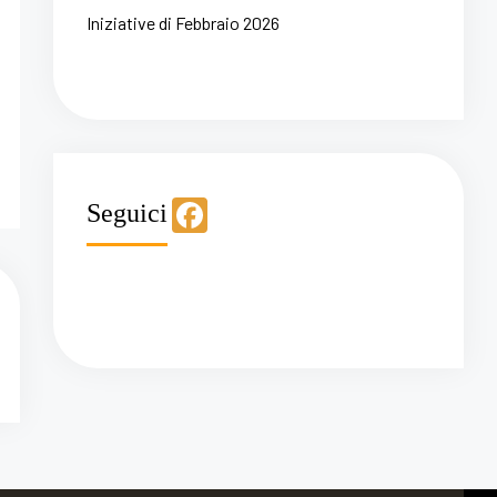
Iniziative di Febbraio 2026
F
Seguici
a
c
e
b
o
o
k