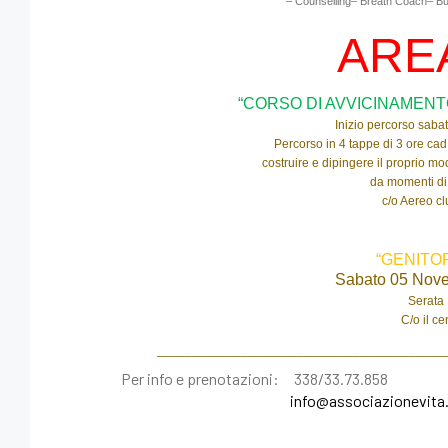
– Counselling– Breath Coach– B
AREA
“CORSO DI AVVICINAMENTO
Inizio percorso saba
Percorso in 4 tappe di 3 ore cad
costruire e dipingere il proprio m
da momenti di 
c/o Aereo cl
“GENITOR
Sabato 05 Nove
Serata
C/o il ce
_________________________________________
Per info e
prenotazioni: 338/33.73.858
info@associazionevita