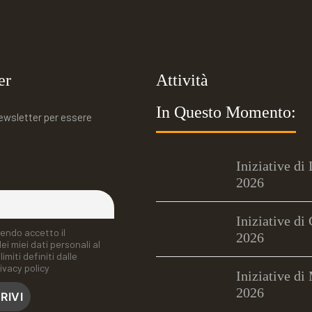
er
Attività
In Questo Momento:
 newsletter per essere
Iniziative di
2026
Iniziative di
endo accetto il
2026
i miei dati personali al
limiti definiti dalle
ivacy policy
Iniziative di
2026