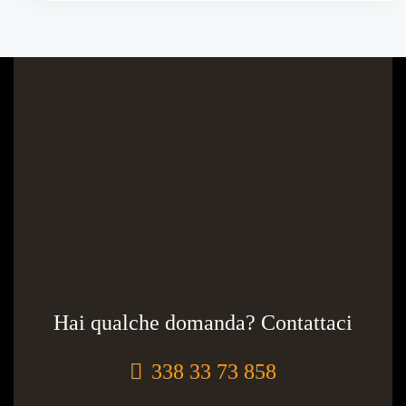
b
o
o
k
Hai qualche domanda? Contattaci
338 33 73 858